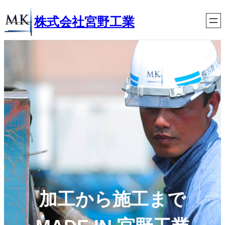
内
株式会社宮野工業
容
を
ス
キ
ッ
プ
加工から施工まで